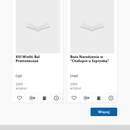
XVI Wielki Bal
Boże Narodzenie w
No
Prometeusza
"Chałupie u Szpinaka"
Nad
(sp)
(mp)
(f)
2009
2009
200
artykuł
artykuł
art
Więcej