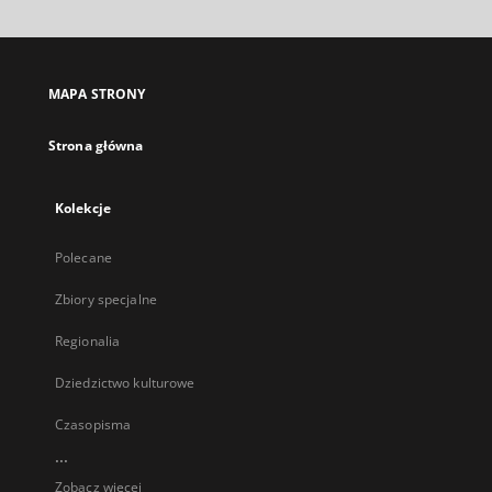
MAPA STRONY
Strona główna
Kolekcje
Polecane
Zbiory specjalne
Regionalia
Dziedzictwo kulturowe
Czasopisma
...
Zobacz więcej