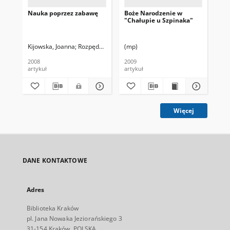
Nauka poprzez zabawę
Boże Narodzenie w
Fil
"Chałupie u Szpinaka"
wśr
Wą
Kijowska, Joanna
Rozpędzik, Stanisław. Fot
(mp)
Wąs
2008
2009
200
artykuł
artykuł
art
Więcej
DANE KONTAKTOWE
Adres
Biblioteka Kraków
pl. Jana Nowaka Jeziorańskiego 3
31-154 Kraków, POLSKA