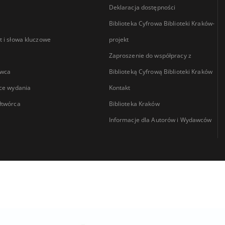
Deklaracja dostępności
Biblioteka Cyfrowa Biblioteki Kraków-
 i słowa kluczowe
projekt
Zaproszenie do współpracy z
wca
Biblioteką Cyfrową Biblioteki Kraków
ce wydania
Kontakt
łtwórca
Biblioteka Kraków
Informacje dla Autorów i Wydawców