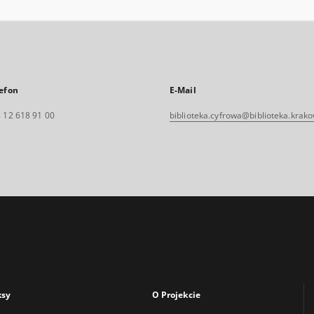
efon
E-Mail
 12 618 91 00
biblioteka.cyfrowa@biblioteka.krako
ksy
O Projekcie