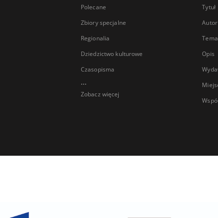
Polecane
Tytuł
Zbiory specjalne
Autor
Regionalia
Temat
Dziedzictwo kulturowe
Opis
Czasopisma
Wyda
...
Miejs
Zobacz więcej
Wspó