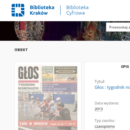
OBIEKT
OPIS
Tytuł:
Głos : tygodnik n
Data wydania:
2013
Typ zasobu:
czasopismo