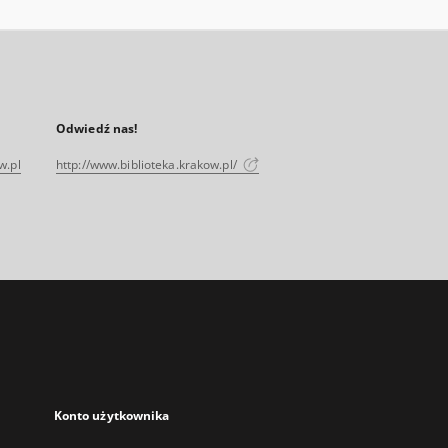
Odwiedź nas!
w.pl
http://www.biblioteka.krakow.pl/
Konto użytkownika