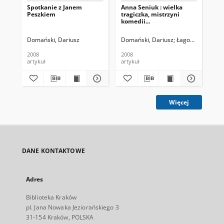
Spotkanie z Janem
Anna Seniuk : wielka
Ew
Peszkiem
tragiczka, mistrzyni
Huc
komedii...
Pat
czyl
Domański, Dariusz
Domański, Dariusz
Łagocki, Zbigniew
DD
2008
2008
201
artykuł
artykuł
art
Więcej
DANE KONTAKTOWE
Adres
Biblioteka Kraków
pl. Jana Nowaka Jeziorańskiego 3
31-154 Kraków, POLSKA