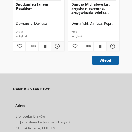
Spotkanie z Janem
Danuta Michałowska :
Ta
Peszkiem
artyska niezłomna,
arcygwiazda, wielka
osobowość teatru,
artystka słowa...
Domański, Dariusz
Domański, Dariusz
Poprawski, Z. Fot
(AK
2008
2008
200
artykuł
artykuł
art
Więcej
DANE KONTAKTOWE
Adres
Biblioteka Kraków
pl. Jana Nowaka Jeziorańskiego 3
31-154 Kraków, POLSKA