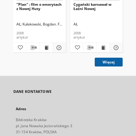
"Plan" : film o emerytach
Cygański karnawał w
Ro
z Nowej Huty
Łaźni Nowej
No
AŁ
Kułakowski, Bogdan. Fot
AŁ
AŁ
2008
2008
200
artykuł
artykuł
art
Więcej
DANE KONTAKTOWE
Adres
Biblioteka Kraków
pl. Jana Nowaka Jeziorańskiego 3
31-154 Kraków, POLSKA