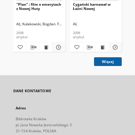
"Plan" : film o emerytach
Cygański karnawał w
Ro
z Nowej Huty
Łaźni Nowej
No
AŁ
Kułakowski, Bogdan. Fot
AŁ
AŁ
2008
2008
200
artykuł
artykuł
art
Więcej
DANE KONTAKTOWE
Adres
Biblioteka Kraków
pl. Jana Nowaka Jeziorańskiego 3
31-154 Kraków, POLSKA