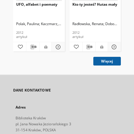
UFO, alfabet i poematy
Kto ty jesteś? Hutas mały
Nas
ro
Mi
ksi
kib
Polak, Paulina
Kaczmarz, Anna. Fot.
Radłowska, Renata
Dobosz, Zbyszek
War
2012
2012
201
artykuł
artykuł
art
Więcej
DANE KONTAKTOWE
Adres
Biblioteka Kraków
pl. Jana Nowaka Jeziorańskiego 3
31-154 Kraków, POLSKA