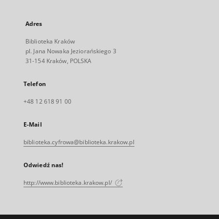
Adres
Biblioteka Kraków
pl. Jana Nowaka Jeziorańskiego 3
31-154 Kraków, POLSKA
Telefon
+48 12 618 91 00
E-Mail
biblioteka.cyfrowa@biblioteka.krakow.pl
Odwiedź nas!
http://www.biblioteka.krakow.pl/