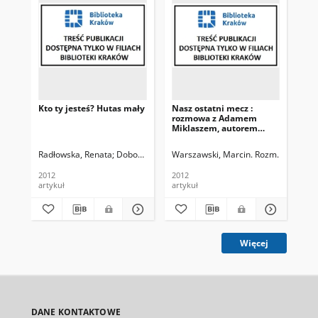
Kto ty jesteś? Hutas mały
Nasz ostatni mecz :
No
rozmowa z Adamem
ko
Miklaszem, autorem
Jar
książki o nowohuckich
kibicach
Radłowska, Renata
Dobosz, Zbyszek
Warszawski, Marcin. Rozm.
Twa
2012
2012
201
artykuł
artykuł
art
Więcej
DANE KONTAKTOWE