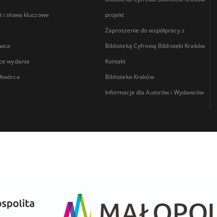
 i słowa kluczowe
projekt
Zaproszenie do współpracy z
wca
Biblioteką Cyfrową Biblioteki Kraków
ce wydania
Kontakt
łtwórca
Biblioteka Kraków
Informacje dla Autorów i Wydawców