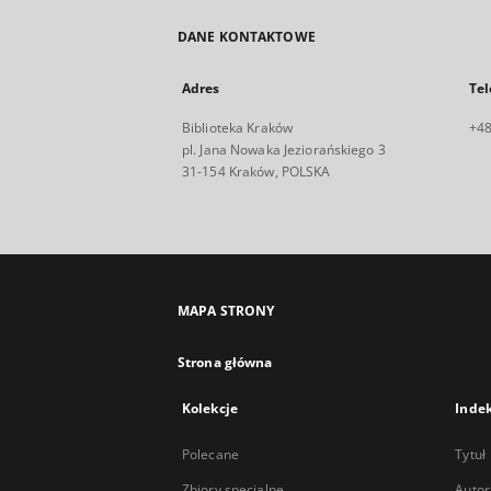
DANE KONTAKTOWE
Adres
Tel
Biblioteka Kraków
+48
pl. Jana Nowaka Jeziorańskiego 3
31-154 Kraków, POLSKA
MAPA STRONY
Strona główna
Kolekcje
Inde
Polecane
Tytuł
Zbiory specjalne
Autor