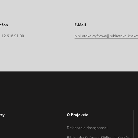
efon
E-Mail
 12 618 91 00
biblioteka.cyfrowa@biblioteka.krako
ksy
O Projekcie
Deklaracja dostępności
Biblioteka Cyfrowa Biblioteki Kraków-