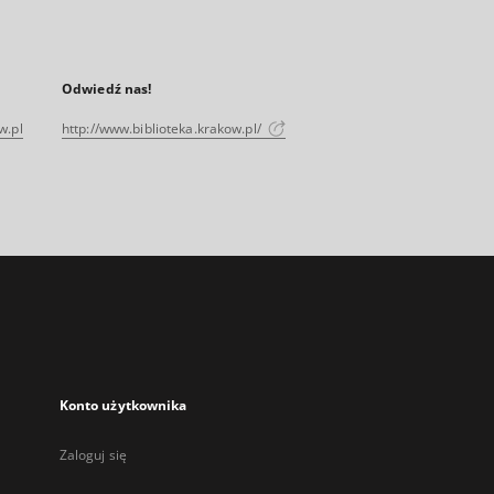
Odwiedź nas!
w.pl
http://www.biblioteka.krakow.pl/
Konto użytkownika
Zaloguj się