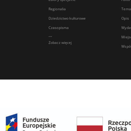
Regionalia
Temat
Dziedzictwo kulturowe
Opis
Czasopisma
Wyda
...
Miejs
Zobacz więcej
Wspó