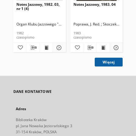
Notes Jazzowy, 1982. 03,
Notes Jazzowy, 1983. 04
Not
nr 1 (4)
Organ Klubu Jazzowego "Rotunda"
Poprawa, J. Red. ; Skoczek T. Red.
Skoczek, T. Red.
Pop
1982
1983
198
czasopismo
czasopismo
cza
Więcej
DANE KONTAKTOWE
Adres
Biblioteka Kraków
pl. Jana Nowaka Jeziorańskiego 3
31-154 Kraków, POLSKA