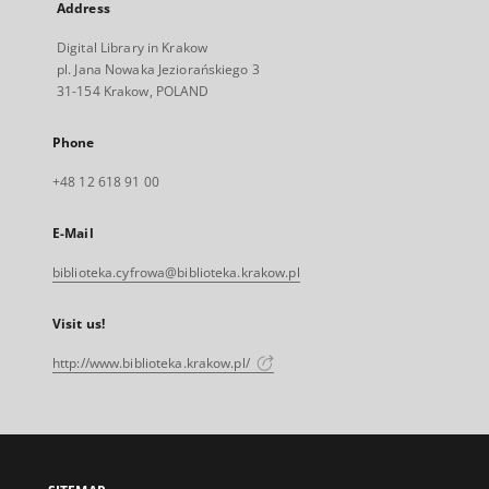
Address
Digital Library in Krakow
pl. Jana Nowaka Jeziorańskiego 3
31-154 Krakow, POLAND
Phone
+48 12 618 91 00
E-Mail
biblioteka.cyfrowa@biblioteka.krakow.pl
Visit us!
http://www.biblioteka.krakow.pl/