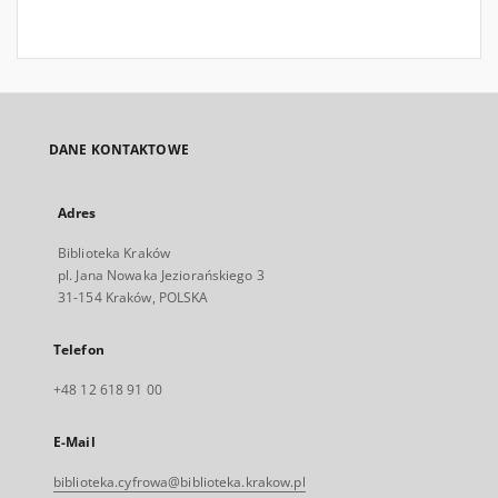
DANE KONTAKTOWE
Adres
Biblioteka Kraków
pl. Jana Nowaka Jeziorańskiego 3
31-154 Kraków, POLSKA
Telefon
+48 12 618 91 00
E-Mail
biblioteka.cyfrowa@biblioteka.krakow.pl