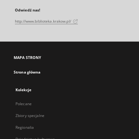
Odwiedź nas!
http://www.biblioteka.krakow.pl/
MAPA STRONY
Strona główna
Kolekcje
Polecane
Zbiory specjalne
Regionalia