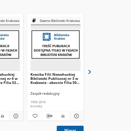
teki Krakowa
Dawne Biblioteki Krakowa
Dawne Biblioteki K
wohuckiej
Kronika Filii Nowohuckiej
Kronika Filii Nowohuck
znej nr 6 w
Biblioteki Publicznej nr 3 w
Biblioteki Publicznej n
e Filia 52
Krakowie - obecnie Filia 50
Krakowie - obecnie Fili
w
Biblioteki Kraków
Biblioteki Kraków
Zespół redakcyjny
Zespół redakcyjny
1959-2016
1971-2015
kronika
kronika
Więcej