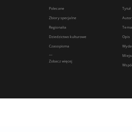
Polecane
Tytuł
Zbiory specjalne
Autor
Regionalia
Temat
Dziedzictwo kulturowe
Opis
Czasopisma
Wyda
...
Miejs
Zobacz więcej
Wspó