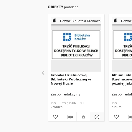
OBIEKTY
podobne
Dawne Biblioteki Krakowa
Dawne 
Kronika Dzielnicowej
Album Bibl
Biblioteki Publicznej w
Dzielnicowe
Nowej Hucie
później jak
Głównej No
Biblioteki 
Zespół redakcyjny
Zespół reda
Krakowie
1951-1965 ; 1966-1971
1951
kronika
album