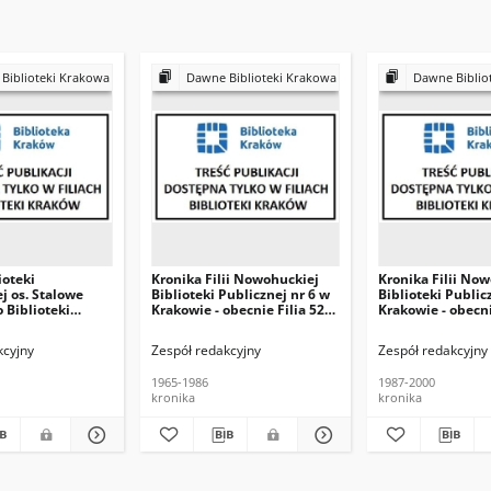
Biblioteki Krakowa
Dawne Biblioteki Krakowa
Dawne Biblio
ioteki
Kronika Filii Nowohuckiej
Kronika Filii No
j os. Stalowe
Biblioteki Publicznej nr 6 w
Biblioteki Public
o Biblioteki
Krakowie - obecnie Filia 52
Krakowie - obecni
wohuckiej
Biblioteki Kraków
Biblioteki Krakó
Publicznej w
kcyjny
Zespół redakcyjny
Zespół redakcyjny
1965-1986
1987-2000
kronika
kronika