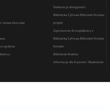
Deklaracja dostępności
Biblioteka Cyfrowa Biblioteki Kraków-
 i słowa kluczowe
projekt
Zaproszenie do współpracy z
wca
Biblioteką Cyfrową Biblioteki Kraków
ce wydania
Kontakt
łtwórca
Biblioteka Kraków
Informacje dla Autorów i Wydawców