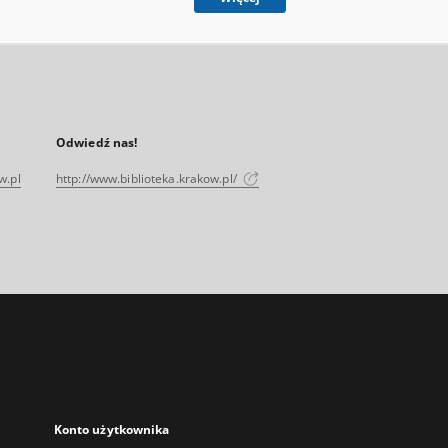
Odwiedź nas!
w.pl
http://www.biblioteka.krakow.pl/
Konto użytkownika