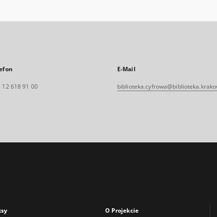
efon
E-Mail
 12 618 91 00
biblioteka.cyfrowa@biblioteka.krako
ksy
O Projekcie