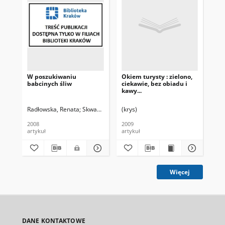
W poszukiwaniu
Okiem turysty : zielono,
Włó
babcinych śliw
ciekawie, bez obiadu i
No
kawy...
Śc
Radłowska, Renata
Skwarczek, Mateusz. Fot.
(krys)
Łoś
2008
2009
201
artykuł
artykuł
art
Więcej
DANE KONTAKTOWE