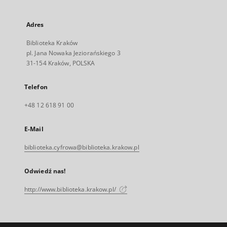
Adres
Biblioteka Kraków
pl. Jana Nowaka Jeziorańskiego 3
31-154 Kraków, POLSKA
Telefon
+48 12 618 91 00
E-Mail
biblioteka.cyfrowa@biblioteka.krakow.pl
Odwiedź nas!
http://www.biblioteka.krakow.pl/