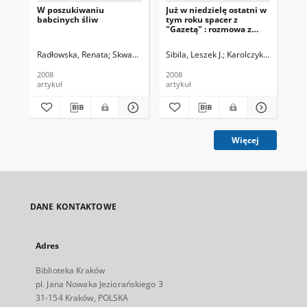
W poszukiwaniu
Już w niedzielę ostatni w
Oki
babcinych śliw
tym roku spacer z
cie
"Gazetą" : rozmowa z
kaw
Leszkiem Sibilą
Radłowska, Renata
Skwarczek, Mateusz. Fot.
Sibila, Leszek J.
Karolczyk, Krzysztof. 
(kr
2008
2008
200
artykuł
artykuł
art
Więcej
DANE KONTAKTOWE
Adres
Biblioteka Kraków
pl. Jana Nowaka Jeziorańskiego 3
31-154 Kraków, POLSKA