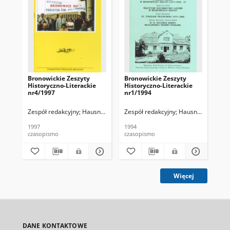
Bronowickie Zeszyty
Bronowickie Zeszyty
Br
Historyczno-Literackie
Historyczno-Literackie
His
nr4/1997
nr1/1994
nr
Zespół redakcyjny
Hausner, Wojciech
Zespół redakcyjny
Hausner, Wojciec
Zes
1997
1994
199
czasopismo
czasopismo
cza
Więcej
DANE KONTAKTOWE