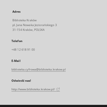
Adres
Biblioteka Kraków
pl. Jana Nowaka Jeziorańskiego 3
31-154 Kraków, POLSKA
Telefon
+48 12 618 91 00
E-Mail
biblioteka.cyfrowa@biblioteka.krakow.pl
Odwiedź nas!
http://www.biblioteka.krakow.pl/