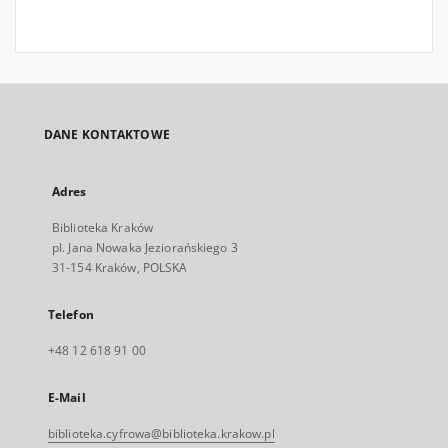
DANE KONTAKTOWE
Adres
Biblioteka Kraków
pl. Jana Nowaka Jeziorańskiego 3
31-154 Kraków, POLSKA
Telefon
+48 12 618 91 00
E-Mail
biblioteka.cyfrowa@biblioteka.krakow.pl