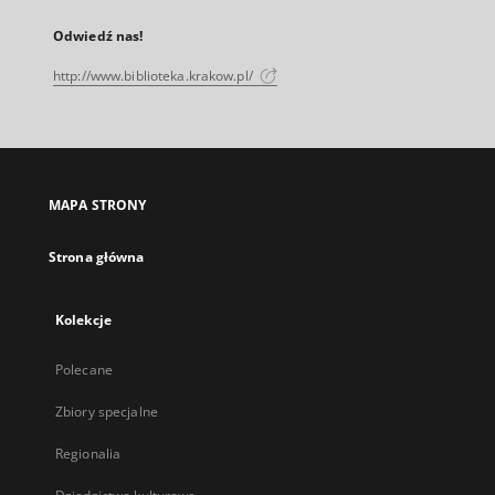
Odwiedź nas!
http://www.biblioteka.krakow.pl/
MAPA STRONY
Strona główna
Kolekcje
Polecane
Zbiory specjalne
Regionalia