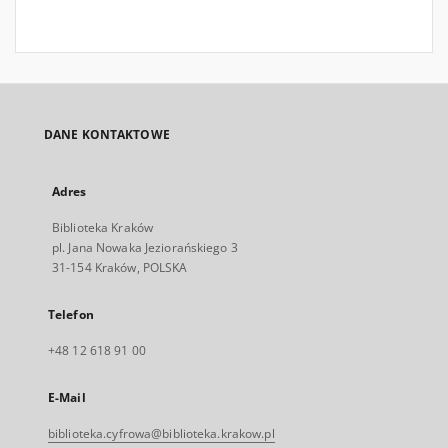
DANE KONTAKTOWE
Adres
Biblioteka Kraków
pl. Jana Nowaka Jeziorańskiego 3
31-154 Kraków, POLSKA
Telefon
+48 12 618 91 00
E-Mail
biblioteka.cyfrowa@biblioteka.krakow.pl