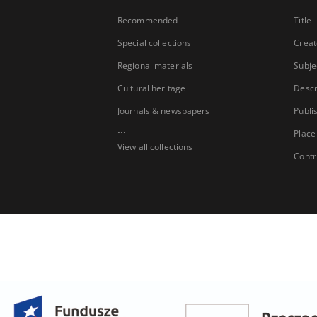
Recommended
Title
Special collections
Creat
Regional materials
Subje
Cultural heritage
Descr
Journals & newspapers
Publi
...
Place
View all collections
Contr