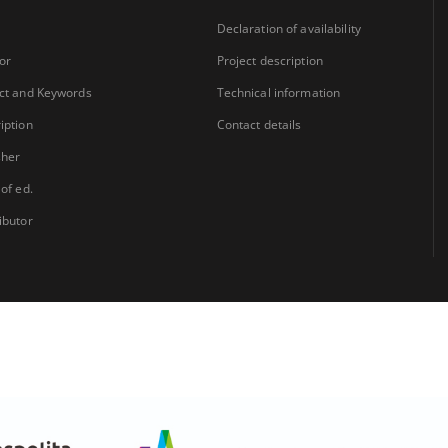
Declaration of availability
or
Project description
ct and Keywords
Technical information
iption
Contact details
sher
 of ed.
ibutor