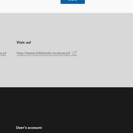
Visit us!
w.pl
http://www.biblioteka.krakow.pl/
User's account