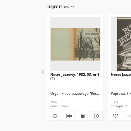
OBJECTS
similar
Notes Jazzowy, 1982. 03, nr 1
Notes Jazzo
(4)
Organ Klubu Jazzowego "Rotunda"
Skoczek, T. Re
Poprawa, J. 
1982
1983
czasopismo
czasopismo