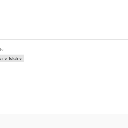
s:
lne i lokalne