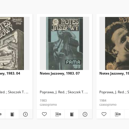
wy, 1983. 04
Notes Jazzowy, 1983. 07
Notes Jazzowy, 19
d.
Red. ; Skoczek T. Red.
Poprawa, J. Red. ; Skoczek T. Red.
Poprawa, J. Red. ; 
1983
1984
czasopismo
czasopismo