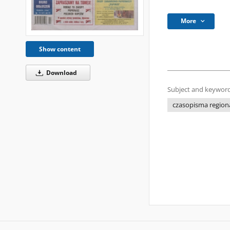
More
Show content
Download
Subject and keyword
czasopisma regiona