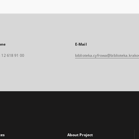
one
E-Mail
 12 618 91 00
biblioteka.cyfrowa@biblioteka.krako
xes
About Project