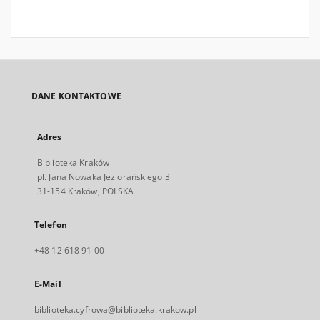
DANE KONTAKTOWE
Adres
Biblioteka Kraków
pl. Jana Nowaka Jeziorańskiego 3
31-154 Kraków, POLSKA
Telefon
+48 12 618 91 00
E-Mail
biblioteka.cyfrowa@biblioteka.krakow.pl