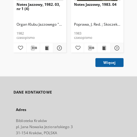
Notes Jazzowy, 1982. 03,
Notes Jazzowy, 1983. 04
Not
nr 1 (4)
Organ Klubu Jazzowego "Rotunda"
Poprawa, J. Red. ; Skoczek T. Red.
Skoczek, T. Red.
Pop
1982
1983
198
czasopismo
czasopismo
cza
Więcej
DANE KONTAKTOWE
Adres
Biblioteka Kraków
pl. Jana Nowaka Jeziorańskiego 3
31-154 Kraków, POLSKA