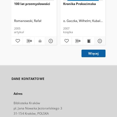
100 lat przemysłowości
Kronika Prokocimska
Tut
Wy
dzi
Po
19
Romanowski, Rafał
o. Gaczka, Wilhelm
Kubala, Marek red
Ści
2005
2007
201
artykuł
książka
ksi
Więcej
DANE KONTAKTOWE
Adres
Biblioteka Kraków
pl. Jana Nowaka Jeziorańskiego 3
31-154 Kraków, POLSKA