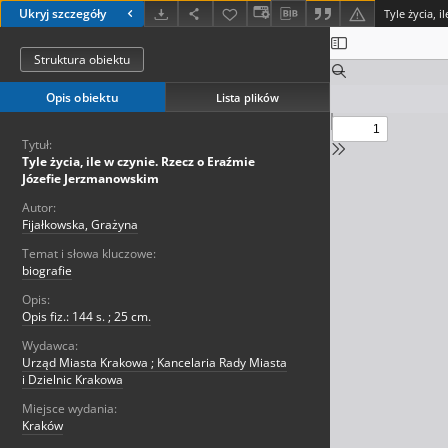
Ukryj szczegóły
Struktura obiektu
Opis obiektu
Lista plików
Tytuł:
Tyle życia, ile w czynie. Rzecz o Eraźmie
Józefie Jerzmanowskim
Autor:
Fijałkowska, Grażyna
Temat i słowa kluczowe:
biografie
Opis:
Opis fiz.: 144 s. ; 25 cm.
Wydawca:
Urząd Miasta Krakowa ; Kancelaria Rady Miasta
i Dzielnic Krakowa
Miejsce wydania:
Kraków