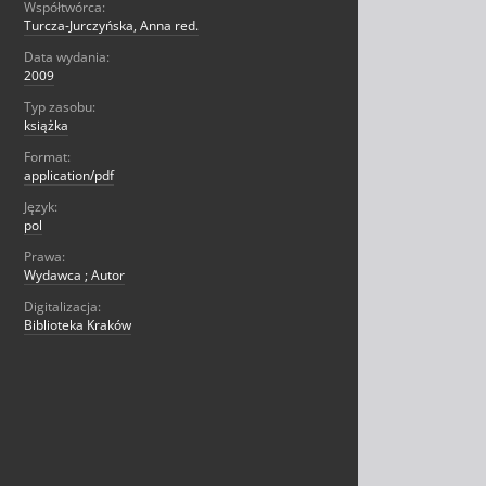
Współtwórca:
Turcza-Jurczyńska, Anna red.
Data wydania:
2009
Typ zasobu:
książka
Format:
application/pdf
Język:
pol
Prawa:
Wydawca ; Autor
Digitalizacja:
Biblioteka Kraków