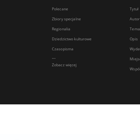
Polecane
Tytuł
Zbiory specjalne
Autor
Regionalia
Temat
Dziedzictwo kulturowe
Opis
Czasopisma
Wyda
...
Miejs
Zobacz więcej
Wspó