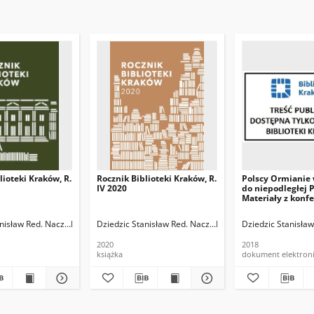
lioteki Kraków, R.
Rocznik Biblioteki Kraków, R.
Polscy Ormianie
IV 2020
do niepodległej P
Materiały z konfe
naukowej. Kraków
października 201
nisław Red. Nacz.
Paluch Janusz M.
Dziedzic Stanisław Red. Nacz.
Paluch Janusz M.
Dziedzic Stanisław
2020
2018
książka
dokument elektron