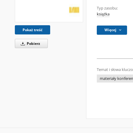
Typ zasobu:
książka
Więcej
Pokaż treść
Pobierz
Temat i słowa klucz
materiały konfere