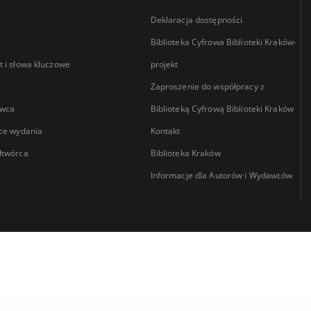
Deklaracja dostępności
Biblioteka Cyfrowa Biblioteki Kraków-
 i słowa kluczowe
projekt
Zaproszenie do współpracy z
wca
Biblioteką Cyfrową Biblioteki Kraków
ce wydania
Kontakt
łtwórca
Biblioteka Kraków
Informacje dla Autorów i Wydawców