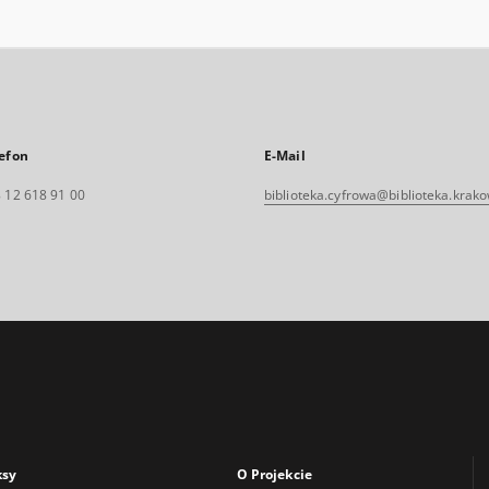
efon
E-Mail
 12 618 91 00
biblioteka.cyfrowa@biblioteka.krako
ksy
O Projekcie