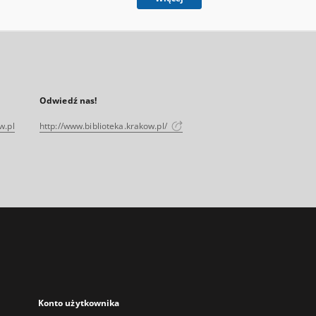
Odwiedź nas!
w.pl
http://www.biblioteka.krakow.pl/
Konto użytkownika