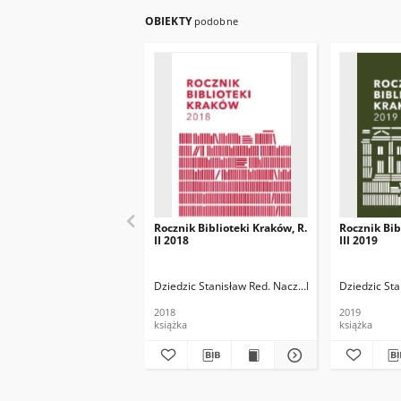
OBIEKTY
podobne
Rocznik Biblioteki Kraków, R.
Rocznik Bib
II 2018
III 2019
Dziedzic Stanisław Red. Nacz.
Paluch Janusz M.
Dziedzic Sta
2018
2019
książka
książka