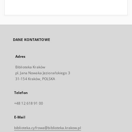
DANE KONTAKTOWE
Adres
Biblioteka Kraków
pl. Jana Nowaka Jeziorańskiego 3
31-154 Kraków, POLSKA
Telefon
+48 12 618 91 00
E-Mail
biblioteka.cyfrowa@biblioteka.krakow.pl