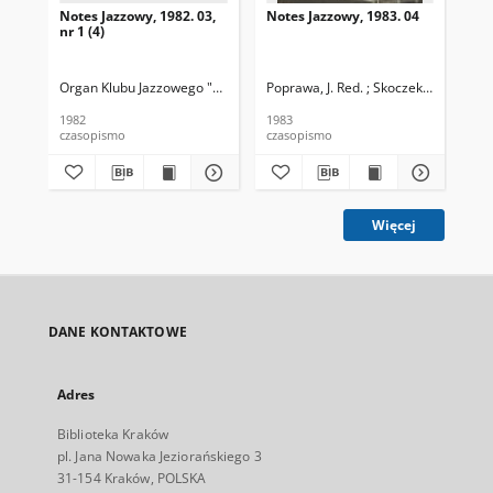
Notes Jazzowy, 1982. 03,
Notes Jazzowy, 1983. 04
Not
nr 1 (4)
Organ Klubu Jazzowego "Rotunda"
Poprawa, J. Red. ; Skoczek T. Red.
Skoczek, T. Red.
Pop
1982
1983
198
czasopismo
czasopismo
cza
Więcej
DANE KONTAKTOWE
Adres
Biblioteka Kraków
pl. Jana Nowaka Jeziorańskiego 3
31-154 Kraków, POLSKA