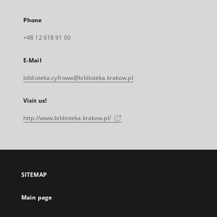
Phone
+48 12 618 91 00
E-Mail
biblioteka.cyfrowa@biblioteka.krakow.pl
Visit us!
http://www.biblioteka.krakow.pl/
SITEMAP
Main page