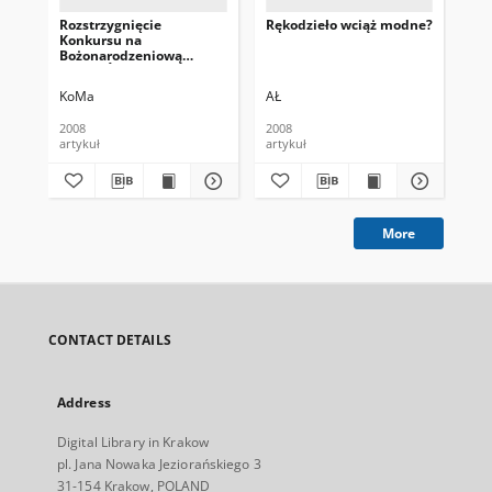
Rozstrzygnięcie
Rękodzieło wciąż modne?
Szo
Konkursu na
mo
Bożonarodzeniową
wy
Kartkę Świąteczną : pod
"K
honorowym patronatem
KoMa
AŁ
Pie
poseł Katarzyny Matysik-
Lipiec.
2008
2008
200
artykuł
artykuł
art
More
CONTACT DETAILS
Address
Digital Library in Krakow
pl. Jana Nowaka Jeziorańskiego 3
31-154 Krakow, POLAND