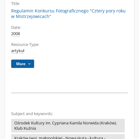
Title:
Regulamin Konkursu Fotograficznego "Cztery pory roku
w Mistrzejowicach"
Date:
2008
Resource Type:
artykuł
More
Subject and keywords:
Ośrodek Kultury im. Cypriana Kamila Norwida (Kraków).
Klub Kuźnia
Kraków (woj. małopolskie) - Nowa Huta - kultura -