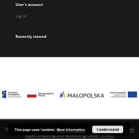
User's account
Log in
Recently viewed
I understand
This service runs on
DInGO dLibra 6.3.22
software created by
Poznan
This page uses 'cookies'.
More information
Supercomputing and Networking Center (PSNC)