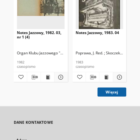
Notes Jazzowy, 1982. 03,
Notes Jazzowy, 1983. 04
Not
nr 1 (4)
Organ Klubu Jazzowego "Rotunda"
Poprawa, J. Red. ; Skoczek T. Red.
Skoczek, T. Red.
Pop
1982
1983
198
czasopismo
czasopismo
cza
Więcej
DANE KONTAKTOWE