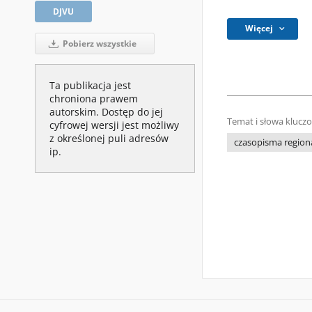
DJVU
Więcej
Pobierz wszystkie
Ta publikacja jest
chroniona prawem
autorskim. Dostęp do jej
Temat i słowa klucz
cyfrowej wersji jest możliwy
z określonej puli adresów
czasopisma regiona
ip.