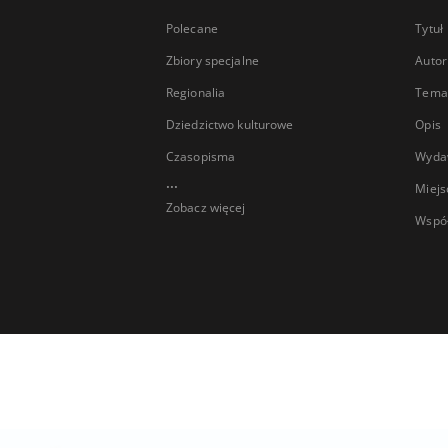
Polecane
Tytuł
Zbiory specjalne
Autor
Regionalia
Temat
Dziedzictwo kulturowe
Opis
Czasopisma
Wyda
...
Miejs
Zobacz więcej
Wspó