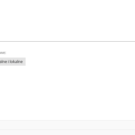
owe:
lne i lokalne