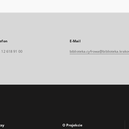
efon
E-Mail
 12 618 91 00
biblioteka.cyfrowa@biblioteka.krako
ksy
O Projekcie