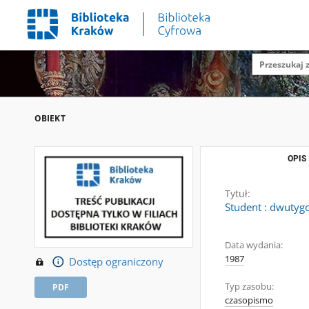
OBIEKT
OPIS
Tytuł:
Student : dwutygo
Data wydania:
1987
Dostęp ograniczony
Typ zasobu:
PDF
czasopismo