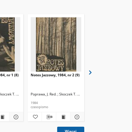
84, nr 1 (8)
Notes Jazzowy, 1984, nr 2 (9)
Notes Jazzowy, 1984, nr
(10)
Skoczek T. Red.
Poprawa, J. Red. ; Skoczek T. Red.
Poprawa, J. Red. ; Skocze
1984
1984
czasopismo
czasopismo
Więcej