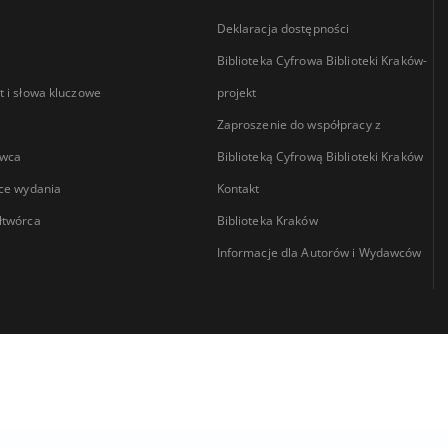
Deklaracja dostępności
Biblioteka Cyfrowa Biblioteki Kraków-
 i słowa kluczowe
projekt
Zaproszenie do współpracy z
wca
Biblioteką Cyfrową Biblioteki Kraków
ce wydania
Kontakt
łtwórca
Biblioteka Kraków
Informacje dla Autorów i Wydawców