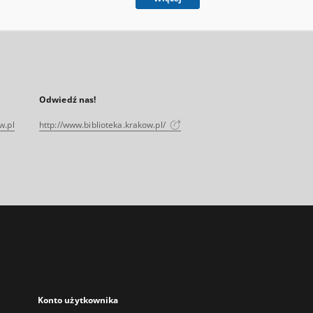
Odwiedź nas!
w.pl
http://www.biblioteka.krakow.pl/
Konto użytkownika