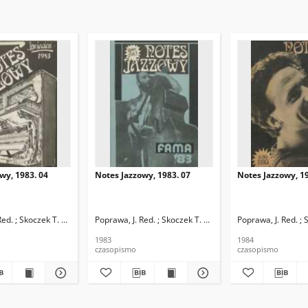
wy, 1983. 04
Notes Jazzowy, 1983. 07
Notes Jazzowy, 19
d.
Red. ; Skoczek T. Red.
Poprawa, J. Red. ; Skoczek T. Red.
Poprawa, J. Red. ; 
1983
1984
czasopismo
czasopismo