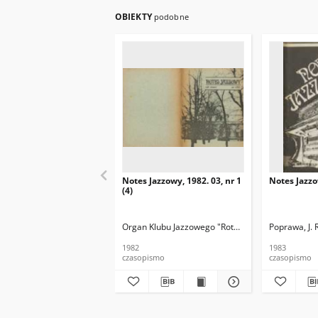
OBIEKTY
podobne
Notes Jazzowy, 1982. 03, nr 1
Notes Jazzo
(4)
Organ Klubu Jazzowego "Rotunda"
Skoczek, T. Re
Poprawa, J. 
1982
1983
czasopismo
czasopismo