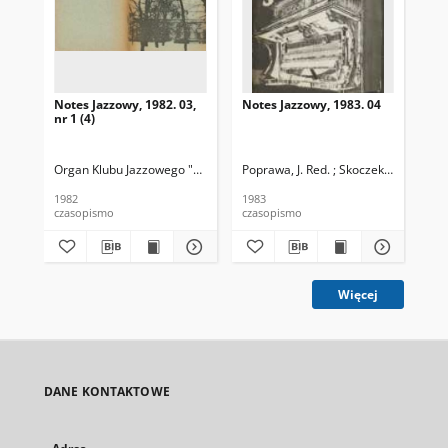
Notes Jazzowy, 1982. 03,
Notes Jazzowy, 1983. 04
Not
nr 1 (4)
Organ Klubu Jazzowego "Rotunda"
Poprawa, J. Red. ; Skoczek T. Red.
Skoczek, T. Red.
Pop
1982
1983
198
czasopismo
czasopismo
cza
Więcej
DANE KONTAKTOWE