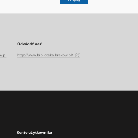
Odwiedź nas!
w.pl
http://www.biblioteka.krakow.pl/
Konto użytkownika