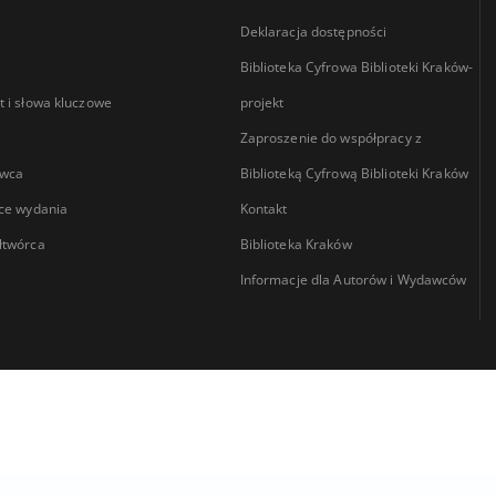
Deklaracja dostępności
Biblioteka Cyfrowa Biblioteki Kraków-
 i słowa kluczowe
projekt
Zaproszenie do współpracy z
wca
Biblioteką Cyfrową Biblioteki Kraków
ce wydania
Kontakt
łtwórca
Biblioteka Kraków
Informacje dla Autorów i Wydawców