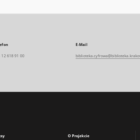
efon
E-Mail
 12 618 91 00
biblioteka.cyfrowa@biblioteka.krako
ksy
O Projekcie