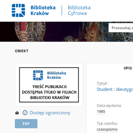
OBIEKT
OPIS
Tytuł:
Student : dwutygo
Data wydania:
1985
Dostęp ograniczony
Typ zasobu:
PDF
czasopismo