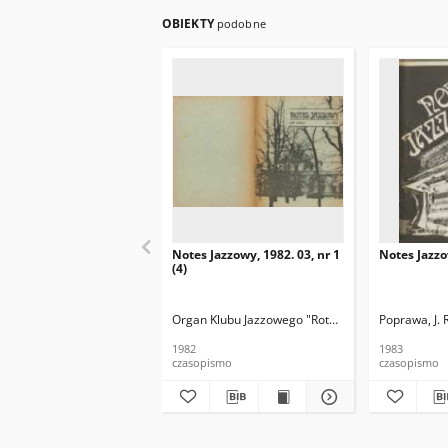
OBIEKTY
podobne
Notes Jazzowy, 1982. 03, nr 1
Notes Jazzo
(4)
Organ Klubu Jazzowego "Rotunda"
Skoczek, T. Re
Poprawa, J. 
1982
1983
czasopismo
czasopismo