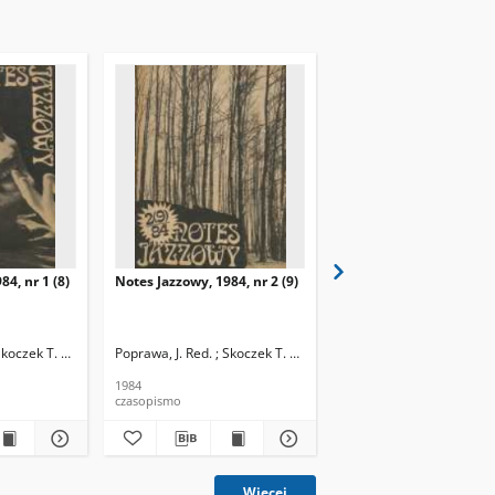
84, nr 1 (8)
Notes Jazzowy, 1984, nr 2 (9)
Notes Jazzowy, 1984, nr
(10)
Skoczek T. Red.
Poprawa, J. Red. ; Skoczek T. Red.
Poprawa, J. Red. ; Skocze
1984
1984
czasopismo
czasopismo
Więcej