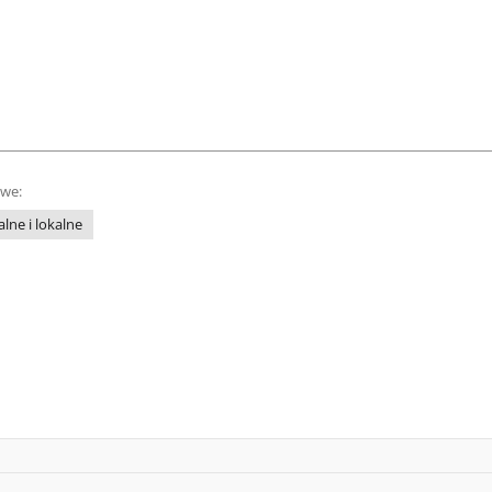
owe:
lne i lokalne