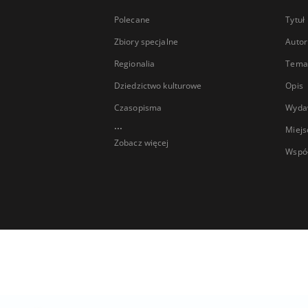
Polecane
Tytuł
Zbiory specjalne
Autor
Regionalia
Temat
Dziedzictwo kulturowe
Opis
Czasopisma
Wyda
...
Miejs
Zobacz więcej
Wspó