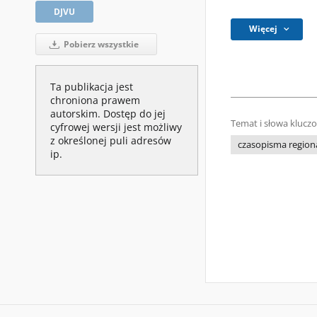
DJVU
Więcej
Pobierz wszystkie
Ta publikacja jest
chroniona prawem
autorskim. Dostęp do jej
Temat i słowa klucz
cyfrowej wersji jest możliwy
z określonej puli adresów
czasopisma regiona
ip.