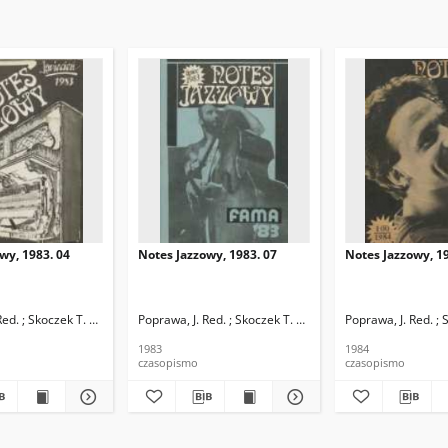
wy, 1983. 04
Notes Jazzowy, 1983. 07
Notes Jazzowy, 19
d.
Red. ; Skoczek T. Red.
Poprawa, J. Red. ; Skoczek T. Red.
Poprawa, J. Red. ; 
1983
1984
czasopismo
czasopismo