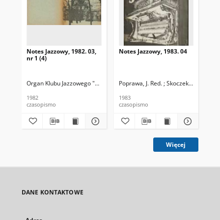
Notes Jazzowy, 1982. 03,
Notes Jazzowy, 1983. 04
Not
nr 1 (4)
Organ Klubu Jazzowego "Rotunda"
Poprawa, J. Red. ; Skoczek T. Red.
Skoczek, T. Red.
Pop
1982
1983
198
czasopismo
czasopismo
cza
Więcej
DANE KONTAKTOWE