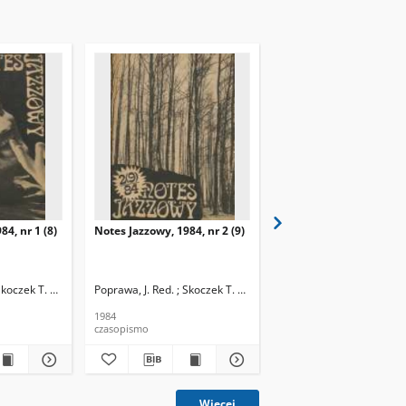
84, nr 1 (8)
Notes Jazzowy, 1984, nr 2 (9)
Notes Jazzowy, 1984, nr
(10)
Skoczek T. Red.
Poprawa, J. Red. ; Skoczek T. Red.
Poprawa, J. Red. ; Skocze
1984
1984
czasopismo
czasopismo
Więcej