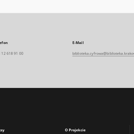
efon
E-Mail
 12 618 91 00
biblioteka.cyfrowa@biblioteka.krako
ksy
O Projekcie