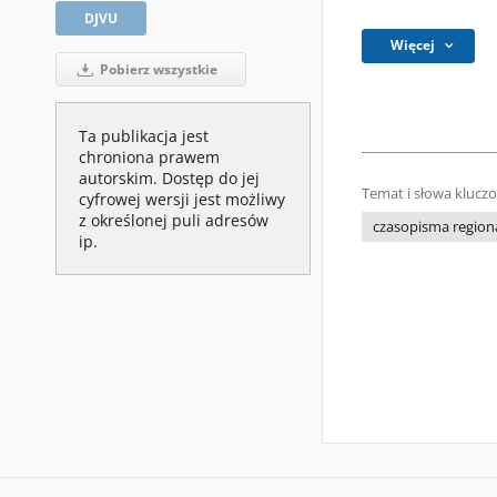
DJVU
Więcej
Pobierz wszystkie
Ta publikacja jest
chroniona prawem
autorskim. Dostęp do jej
Temat i słowa klucz
cyfrowej wersji jest możliwy
z określonej puli adresów
czasopisma regiona
ip.