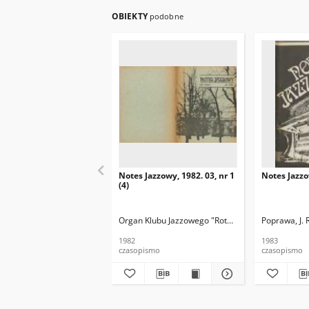
OBIEKTY
podobne
Notes Jazzowy, 1982. 03, nr 1
Notes Jazzo
(4)
Organ Klubu Jazzowego "Rotunda"
Skoczek, T. Re
Poprawa, J. 
1982
1983
czasopismo
czasopismo