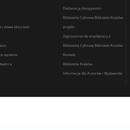
Deklaracja dostępności
Biblioteka Cyfrowa Biblioteki Kraków-
 i słowa kluczowe
projekt
Zaproszenie do współpracy z
wca
Biblioteką Cyfrową Biblioteki Kraków
ce wydania
Kontakt
łtwórca
Biblioteka Kraków
Informacje dla Autorów i Wydawców