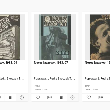
wy, 1983. 04
Notes Jazzowy, 1983. 07
Notes Jazzowy, 19
d.
Red. ; Skoczek T. Red.
Poprawa, J. Red. ; Skoczek T. Red.
Poprawa, J. Red. ; 
1983
1984
czasopismo
czasopismo