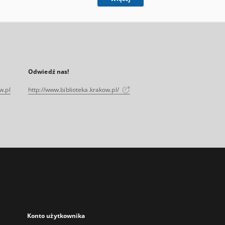
Odwiedź nas!
w.pl
http://www.biblioteka.krakow.pl/
Konto użytkownika