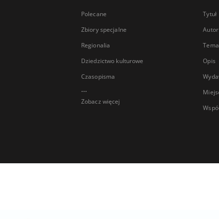
Polecane
Tytuł
Zbiory specjalne
Autor
Regionalia
Temat
Dziedzictwo kulturowe
Opis
Czasopisma
Wyda
...
Miejs
Zobacz więcej
Wspó