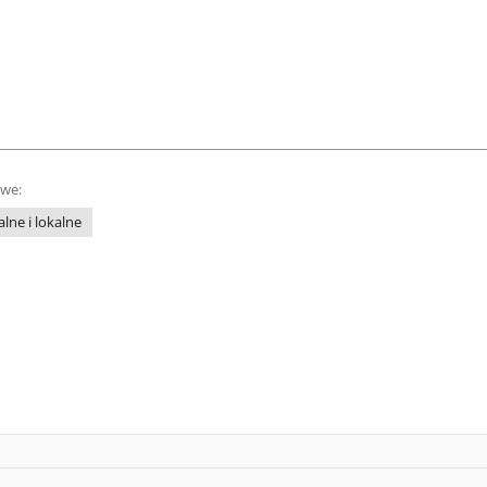
owe:
lne i lokalne