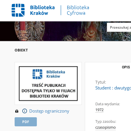
OBIEKT
OPIS
Tytuł:
Student : dwutygo
Data wydania:
1972
Dostęp ograniczony
Typ zasobu:
PDF
czasopismo