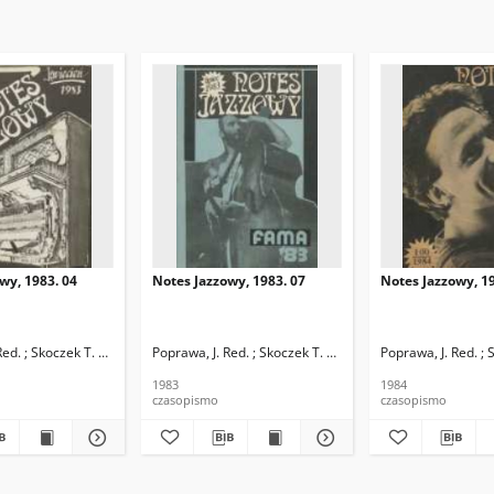
wy, 1983. 04
Notes Jazzowy, 1983. 07
Notes Jazzowy, 19
d.
Red. ; Skoczek T. Red.
Poprawa, J. Red. ; Skoczek T. Red.
Poprawa, J. Red. ; 
1983
1984
czasopismo
czasopismo