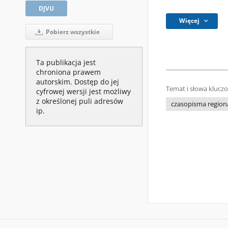
DJVU
Więcej
Pobierz wszystkie
Ta publikacja jest
chroniona prawem
autorskim. Dostęp do jej
Temat i słowa klucz
cyfrowej wersji jest możliwy
z określonej puli adresów
czasopisma regiona
ip.