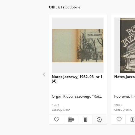
OBIEKTY
podobne
Notes Jazzowy, 1982. 03, nr 1
Notes Jazzo
(4)
Organ Klubu Jazzowego "Rotunda"
Skoczek, T. Re
Poprawa, J. 
1982
1983
czasopismo
czasopismo