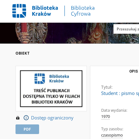
OBIEKT
OPIS
Tytuł:
Student : pismo s
Data wydania:
1970
Dostęp ograniczony
Typ zasobu:
PDF
czasopismo