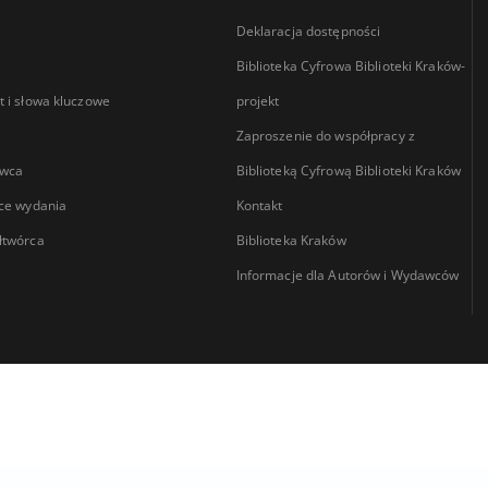
Deklaracja dostępności
Biblioteka Cyfrowa Biblioteki Kraków-
 i słowa kluczowe
projekt
Zaproszenie do współpracy z
wca
Biblioteką Cyfrową Biblioteki Kraków
ce wydania
Kontakt
łtwórca
Biblioteka Kraków
Informacje dla Autorów i Wydawców