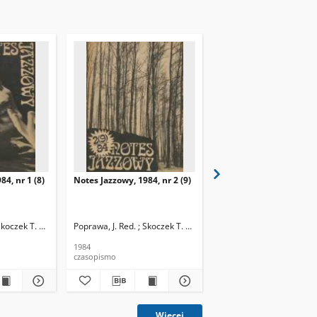
84, nr 1 (8)
Notes Jazzowy, 1984, nr 2 (9)
Notes Jazzowy, 1984, nr
(10)
Skoczek T. Red.
Poprawa, J. Red. ; Skoczek T. Red.
Poprawa, J. Red. ; Skocze
1984
1984
czasopismo
czasopismo
Więcej