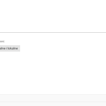
owe:
lne i lokalne