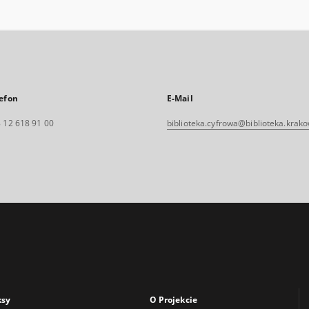
efon
E-Mail
 12 618 91 00
biblioteka.cyfrowa@biblioteka.krako
ksy
O Projekcie