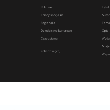
Polecane
Tytuł
Zbiory specjalne
Autor
Regionalia
Temat
Dziedzictwo kulturowe
Opis
Czasopisma
Wyda
...
Miejs
Zobacz więcej
Wspó