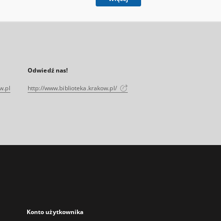
Odwiedź nas!
w.pl
http://www.biblioteka.krakow.pl/
Konto użytkownika