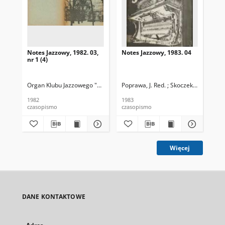
Notes Jazzowy, 1982. 03,
Notes Jazzowy, 1983. 04
Not
nr 1 (4)
Organ Klubu Jazzowego "Rotunda"
Poprawa, J. Red. ; Skoczek T. Red.
Skoczek, T. Red.
Pop
1982
1983
198
czasopismo
czasopismo
cza
Więcej
DANE KONTAKTOWE