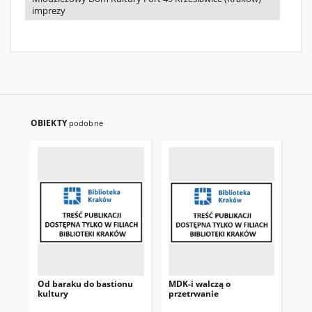
imprezy
OBIEKTY
podobne
Od baraku do bastionu
MDK-i walczą o
Esk
kultury
przetrwanie
Rze