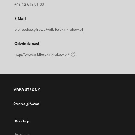
+48 12 618 91 00
E-Mail
biblioteka.cyfrowa@biblioteka.krakow.pl
Odwiedź nas!
http://www.biblioteka.krakow.pl/
MAPA STRONY
Strona główna
Kolekcje
Polecane