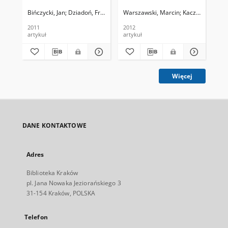
Bińczycki, Jan
Dziadoń, Franciszek. Fot
Warszawski, Marcin
Kaczmarz, Anna.
(jg)
2011
2012
200
artykuł
artykuł
art
Więcej
DANE KONTAKTOWE
Adres
Biblioteka Kraków
pl. Jana Nowaka Jeziorańskiego 3
31-154 Kraków, POLSKA
Telefon