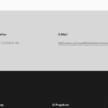
efon
E-Mail
 12 618 91 00
biblioteka.cyfrowa@biblioteka.krako
ksy
O Projekcie