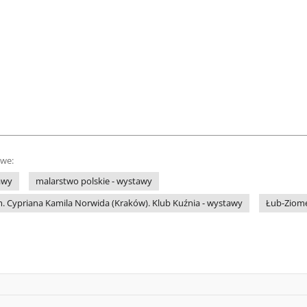
owe:
awy
malarstwo polskie - wystawy
. Cypriana Kamila Norwida (Kraków). Klub Kuźnia - wystawy
Łub-Ziome