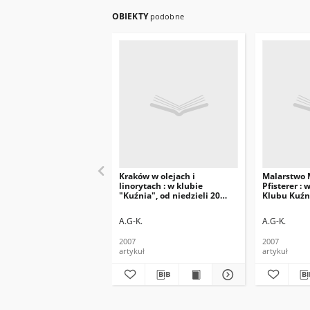
OBIEKTY
podobne
Kraków w olejach i
Malarstwo 
linorytach : w klubie
Pfisterer : 
"Kuźnia", od niedzieli 20
Klubu Kuźn
maja br.
A.G-K.
A.G-K.
2007
2007
artykuł
artykuł