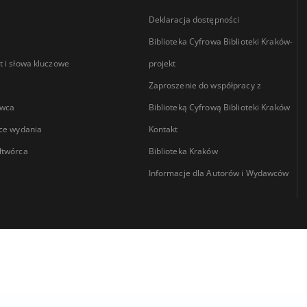
Deklaracja dostępności
Biblioteka Cyfrowa Biblioteki Kraków-
 i słowa kluczowe
projekt
Zaproszenie do współpracy z
wca
Biblioteką Cyfrową Biblioteki Kraków
ce wydania
Kontakt
łtwórca
Biblioteka Kraków
Informacje dla Autorów i Wydawców