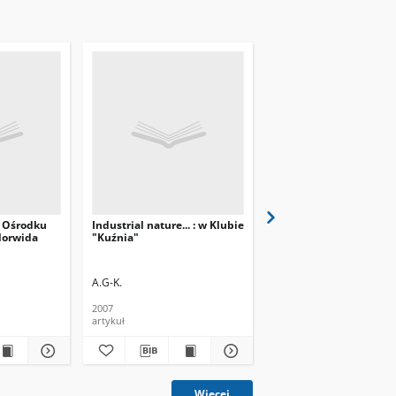
w Ośrodku
Industrial nature... : w Klubie
Światło i kolor w twoi
 Norwida
"Kuźnia"
wnętrzu : w Klubie Kuź
os Złotego Wieku
A.G-K.
(mh)
2007
2008
artykuł
artykuł
Więcej