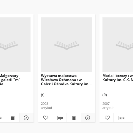
Małgorzaty
Wystawa malarstwa
Maria i brzozy : 
w galerii "m"
Wiesława Ochmana : w
Kultury im. C.K.
ia
Galerii Ośrodka Kultury im.
C. K. Norwida
(f)
(R)
2008
2007
artykuł
artykuł