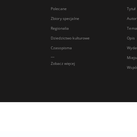
Polecane
Tytuł
Zbiory specjalne
Autor
Regionalia
Temat
Dziedzictwo kulturowe
Opis
Czasopisma
Wyda
...
Miejs
Zobacz więcej
Wspó