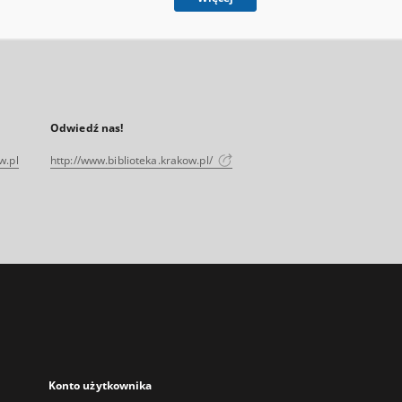
Odwiedź nas!
w.pl
http://www.biblioteka.krakow.pl/
Konto użytkownika