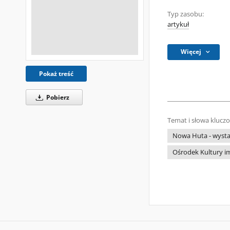
Typ zasobu:
artykuł
Więcej
Pokaż treść
Pobierz
Temat i słowa klucz
Nowa Huta - wyst
Ośrodek Kultury im