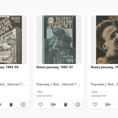
wy, 1983. 04
Notes Jazzowy, 1983. 07
Notes Jazzowy, 19
d.
Red. ; Skoczek T. Red.
Poprawa, J. Red. ; Skoczek T. Red.
Poprawa, J. Red. ; 
1983
1984
czasopismo
czasopismo