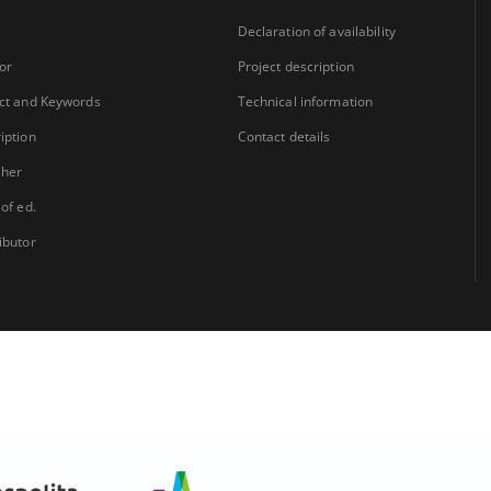
Declaration of availability
or
Project description
ct and Keywords
Technical information
iption
Contact details
sher
 of ed.
ibutor