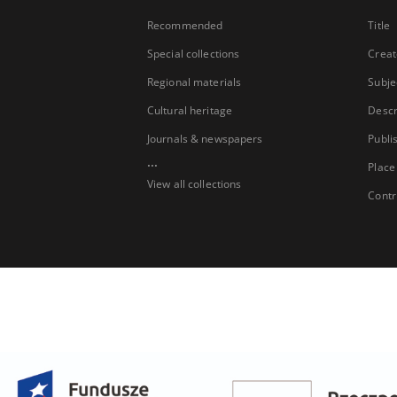
Recommended
Title
Special collections
Creat
Regional materials
Subje
Cultural heritage
Descr
Journals & newspapers
Publi
...
Place
View all collections
Contr