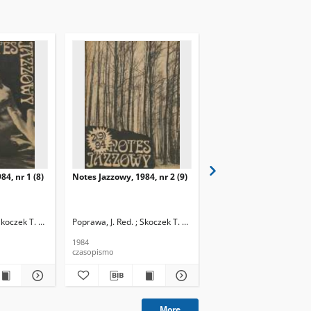
84, nr 1 (8)
Notes Jazzowy, 1984, nr 2 (9)
Notes Jazzowy, 1984, nr
(10)
Skoczek T. Red.
Poprawa, J. Red. ; Skoczek T. Red.
Poprawa, J. Red. ; Skocze
1984
1984
czasopismo
czasopismo
More