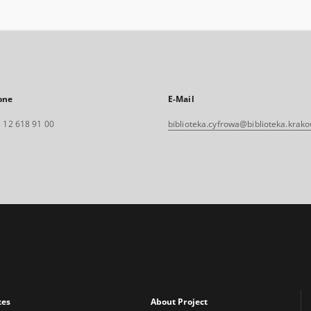
one
E-Mail
 12 618 91 00
biblioteka.cyfrowa@biblioteka.krako
xes
About Project