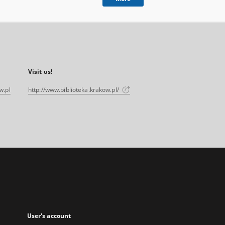
Visit us!
w.pl
http://www.biblioteka.krakow.pl/
User's account