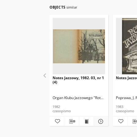
OBJECTS
similar
Notes Jazzowy, 1982. 03, nr 1
Notes Jazzo
(4)
Organ Klubu Jazzowego "Rotunda"
Skoczek, T. Re
Poprawa, J. 
1982
1983
czasopismo
czasopismo