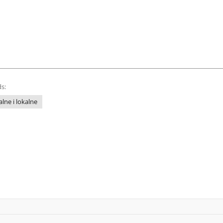
s:
lne i lokalne