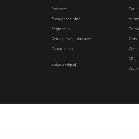
Polecane
Tytuł
Zbiory specjalne
Autor
Regionalia
Temat
Dziedzictwo kulturowe
Opis
Czasopisma
Wyda
...
Miejs
Zobacz więcej
Wspó