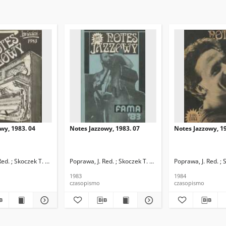
wy, 1983. 04
Notes Jazzowy, 1983. 07
Notes Jazzowy, 19
d.
Red. ; Skoczek T. Red.
Poprawa, J. Red. ; Skoczek T. Red.
Poprawa, J. Red. ; 
1983
1984
czasopismo
czasopismo