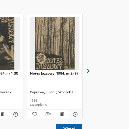
84, nr 1 (8)
Notes Jazzowy, 1984, nr 2 (9)
Notes Jazzowy, 1984, nr
(10)
Skoczek T. Red.
Poprawa, J. Red. ; Skoczek T. Red.
Poprawa, J. Red. ; Skocze
1984
1984
czasopismo
czasopismo
Więcej