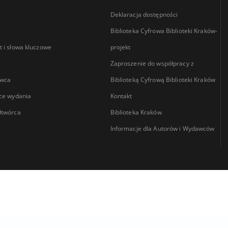
Deklaracja dostępności
Biblioteka Cyfrowa Biblioteki Kraków-
 i słowa kluczowe
projekt
Zaproszenie do współpracy z
wca
Biblioteką Cyfrową Biblioteki Kraków
ce wydania
Kontakt
łtwórca
Biblioteka Kraków
Informacje dla Autorów i Wydawców