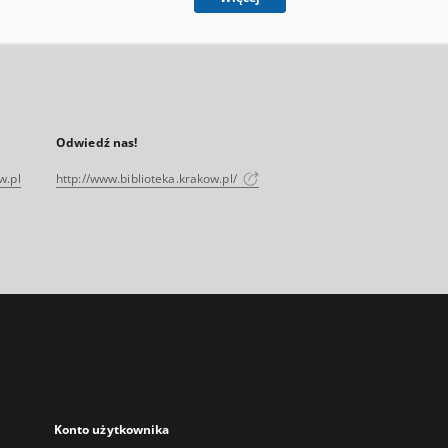
Odwiedź nas!
w.pl
http://www.biblioteka.krakow.pl/
Konto użytkownika