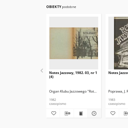
OBIEKTY
podobne
Notes Jazzowy, 1982. 03, nr 1
Notes Jazzo
(4)
Organ Klubu Jazzowego "Rotunda"
Skoczek, T. Re
Poprawa, J. 
1982
1983
czasopismo
czasopismo