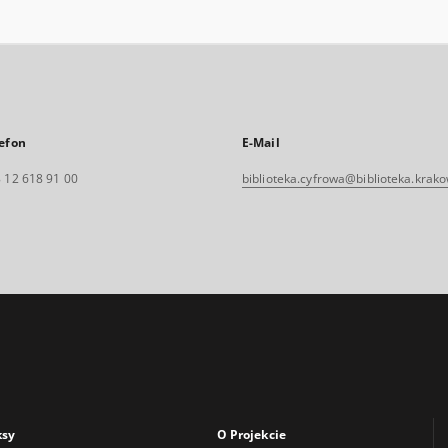
efon
E-Mail
 12 618 91 00
biblioteka.cyfrowa@biblioteka.krako
ksy
O Projekcie