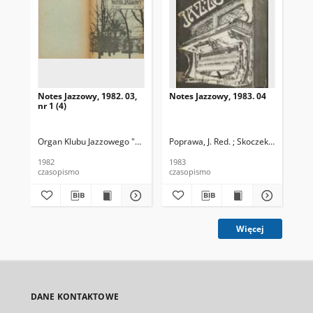
Notes Jazzowy, 1982. 03,
Notes Jazzowy, 1983. 04
Not
nr 1 (4)
Organ Klubu Jazzowego "Rotunda"
Poprawa, J. Red. ; Skoczek T. Red.
Skoczek, T. Red.
Pop
1982
1983
198
czasopismo
czasopismo
cza
Więcej
DANE KONTAKTOWE