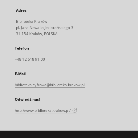
Adres
Biblioteka Kraków
pl. Jana Nowaka Jeziorańskiego 3
31-154 Kraków, POLSKA
Telefon
+48 12 618 91 00
E-Mail
biblioteka.cyfrowa@biblioteka.krakow.pl
Odwiedź nas!
http://www.biblioteka.krakow.pl/