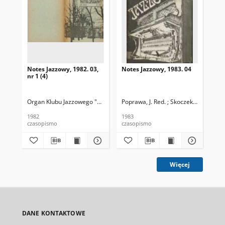
Notes Jazzowy, 1982. 03,
Notes Jazzowy, 1983. 04
Not
nr 1 (4)
Organ Klubu Jazzowego "Rotunda"
Poprawa, J. Red. ; Skoczek T. Red.
Skoczek, T. Red.
Pop
1982
1983
198
czasopismo
czasopismo
cza
Więcej
DANE KONTAKTOWE