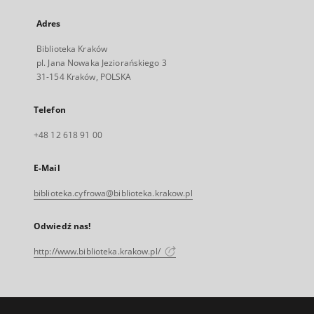
Adres
Biblioteka Kraków
pl. Jana Nowaka Jeziorańskiego 3
31-154 Kraków, POLSKA
Telefon
+48 12 618 91 00
E-Mail
biblioteka.cyfrowa@biblioteka.krakow.pl
Odwiedź nas!
http://www.biblioteka.krakow.pl/