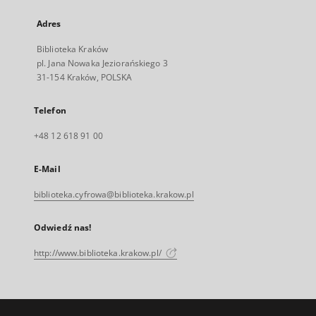
Adres
Biblioteka Kraków
pl. Jana Nowaka Jeziorańskiego 3
31-154 Kraków, POLSKA
Telefon
+48 12 618 91 00
E-Mail
biblioteka.cyfrowa@biblioteka.krakow.pl
Odwiedź nas!
http://www.biblioteka.krakow.pl/