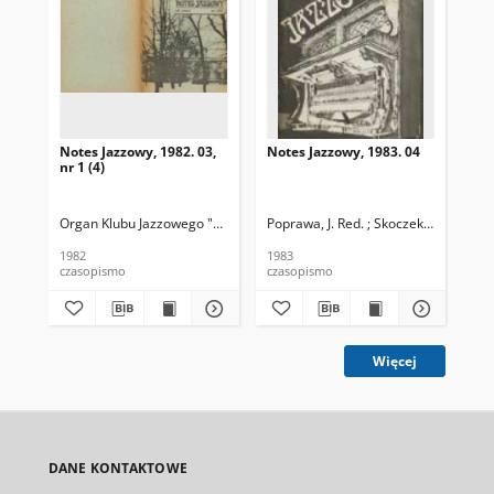
Notes Jazzowy, 1982. 03,
Notes Jazzowy, 1983. 04
Not
nr 1 (4)
Organ Klubu Jazzowego "Rotunda"
Poprawa, J. Red. ; Skoczek T. Red.
Skoczek, T. Red.
Pop
1982
1983
198
czasopismo
czasopismo
cza
Więcej
DANE KONTAKTOWE