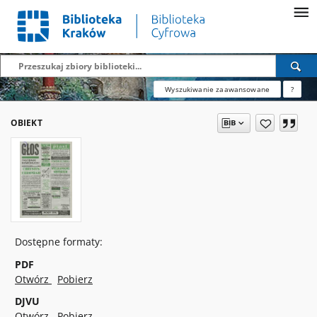
Wyszukiwanie zaawansowane
?
OBIEKT
Dostępne formaty:
PDF
Otwórz
Pobierz
DJVU
Otwórz
Pobierz