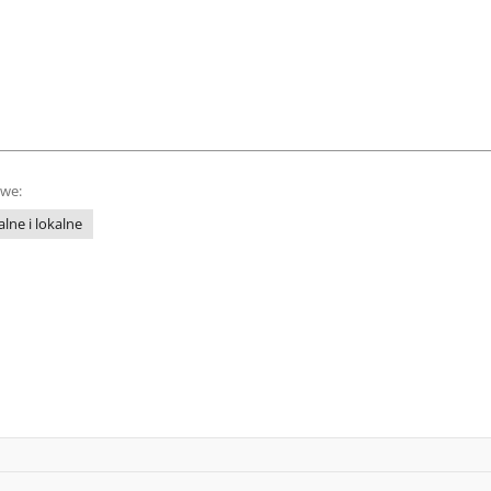
owe:
lne i lokalne