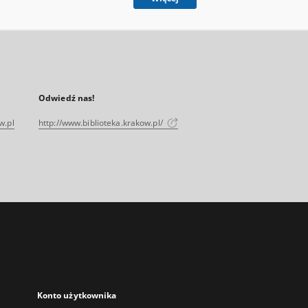
Odwiedź nas!
w.pl
http://www.biblioteka.krakow.pl/
Konto użytkownika