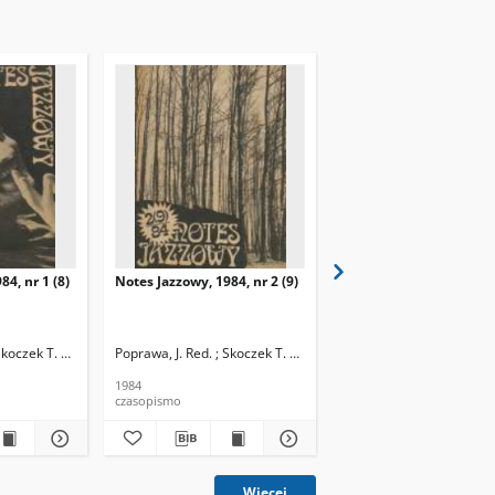
84, nr 1 (8)
Notes Jazzowy, 1984, nr 2 (9)
Notes Jazzowy, 1984, nr
(10)
Skoczek T. Red.
Poprawa, J. Red. ; Skoczek T. Red.
Poprawa, J. Red. ; Skocze
1984
1984
czasopismo
czasopismo
Więcej