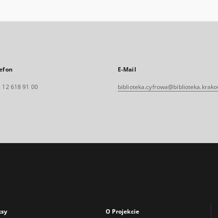
efon
E-Mail
 12 618 91 00
biblioteka.cyfrowa@biblioteka.krako
ksy
O Projekcie