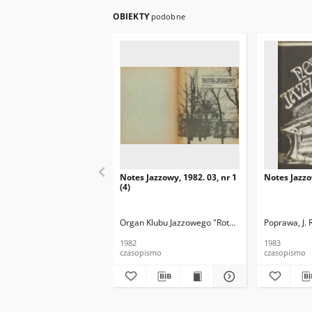
OBIEKTY
podobne
Notes Jazzowy, 1982. 03, nr 1
Notes Jazzo
(4)
Organ Klubu Jazzowego "Rotunda"
Skoczek, T. Re
Poprawa, J. 
1982
1983
czasopismo
czasopismo