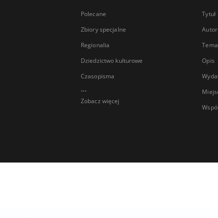
Polecane
Tytuł
Zbiory specjalne
Autor
Regionalia
Temat
Dziedzictwo kulturowe
Opis
Czasopisma
Wyda
...
Miejs
Zobacz więcej
Wspó