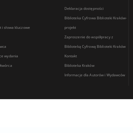
Deklaracja dostępności
Biblioteka Cyfrowa Biblioteki Kraków-
 i słowa kluczowe
projekt
Zaproszenie do współpracy z
wca
Biblioteką Cyfrową Biblioteki Kraków
ce wydania
Kontakt
łtwórca
Biblioteka Kraków
Informacje dla Autorów i Wydawców