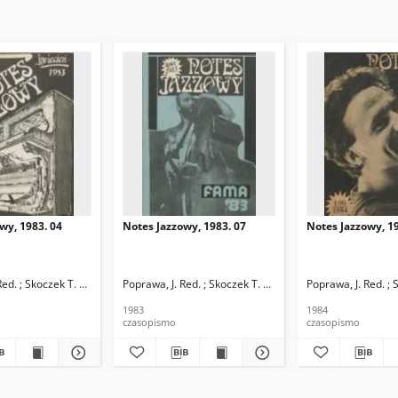
wy, 1983. 04
Notes Jazzowy, 1983. 07
Notes Jazzowy, 19
d.
Red. ; Skoczek T. Red.
Poprawa, J. Red. ; Skoczek T. Red.
Poprawa, J. Red. ; 
1983
1984
czasopismo
czasopismo