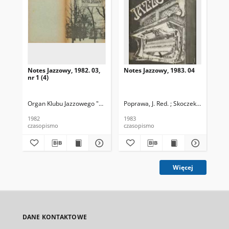
Notes Jazzowy, 1982. 03,
Notes Jazzowy, 1983. 04
Not
nr 1 (4)
Organ Klubu Jazzowego "Rotunda"
Poprawa, J. Red. ; Skoczek T. Red.
Skoczek, T. Red.
Pop
1982
1983
198
czasopismo
czasopismo
cza
Więcej
DANE KONTAKTOWE