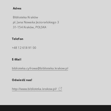
Adres
Biblioteka Kraków
pl. Jana Nowaka Jeziorańskiego 3
31-154 Kraków, POLSKA
Telefon
+48 12 618 91 00
E-Mail
biblioteka.cyfrowa@biblioteka.krakow.pl
Odwiedź nas!
http://www.biblioteka.krakow.pl/