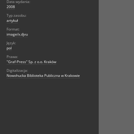
Data wydania:
2008
Typ zasobu:
artykuł
Format:
image/x.djvu
Język:
pol
Prawa:
"Graf-Press" Sp. z o.o. Kraków
Digitalizacja:
Nowohucka Biblioteka Publiczna w Krakowie