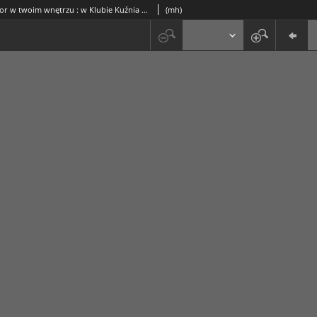
Światło i kolor w twoim wnętrzu : w Klubie Kuźnia na os Złotego Wieku
(mh)