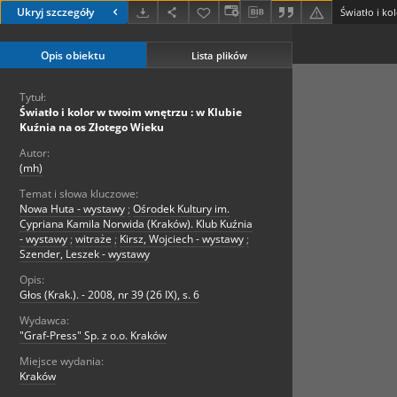
Ukryj szczegóły
Opis obiektu
Lista plików
Tytuł:
Światło i kolor w twoim wnętrzu : w Klubie
Kuźnia na os Złotego Wieku
Autor:
(mh)
Temat i słowa kluczowe:
Nowa Huta - wystawy
;
Ośrodek Kultury im.
Cypriana Kamila Norwida (Kraków). Klub Kuźnia
- wystawy
;
witraże
;
Kirsz, Wojciech - wystawy
;
Szender, Leszek - wystawy
Opis:
Głos (Krak.). - 2008, nr 39 (26 IX), s. 6
Wydawca:
"Graf-Press" Sp. z o.o. Kraków
Miejsce wydania:
Kraków