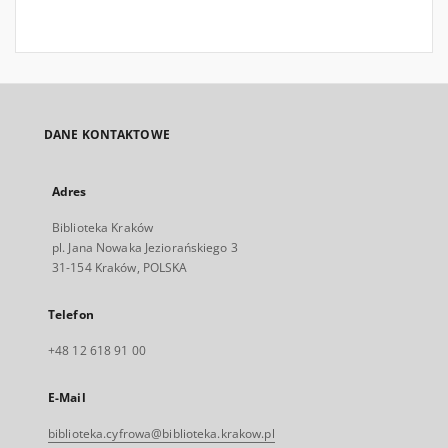
DANE KONTAKTOWE
Adres
Biblioteka Kraków
pl. Jana Nowaka Jeziorańskiego 3
31-154 Kraków, POLSKA
Telefon
+48 12 618 91 00
E-Mail
biblioteka.cyfrowa@biblioteka.krakow.pl