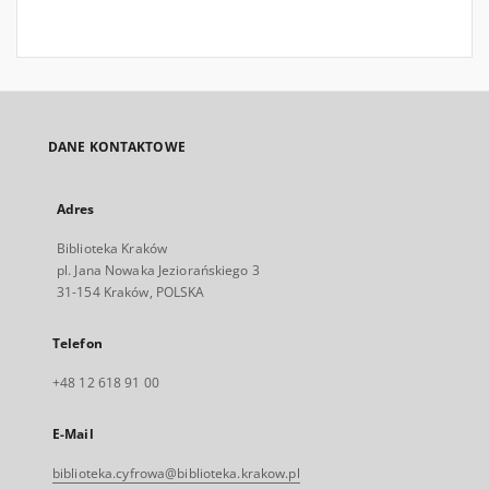
DANE KONTAKTOWE
Adres
Biblioteka Kraków
pl. Jana Nowaka Jeziorańskiego 3
31-154 Kraków, POLSKA
Telefon
+48 12 618 91 00
E-Mail
biblioteka.cyfrowa@biblioteka.krakow.pl