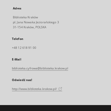
Adres
Biblioteka Kraków
pl. Jana Nowaka Jeziorańskiego 3
31-154 Kraków, POLSKA
Telefon
+48 12 618 91 00
E-Mail
biblioteka.cyfrowa@biblioteka.krakow.pl
Odwiedź nas!
http://www.biblioteka.krakow.pl/