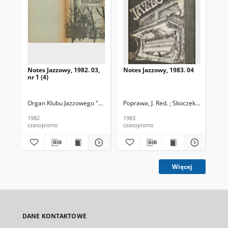
Notes Jazzowy, 1982. 03,
Notes Jazzowy, 1983. 04
Not
nr 1 (4)
Organ Klubu Jazzowego "Rotunda"
Poprawa, J. Red. ; Skoczek T. Red.
Skoczek, T. Red.
Pop
1982
1983
198
czasopismo
czasopismo
cza
Więcej
DANE KONTAKTOWE