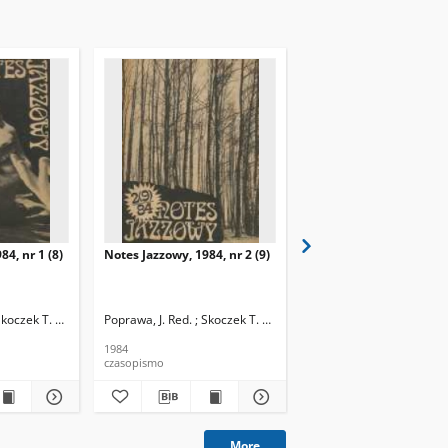
84, nr 1 (8)
Notes Jazzowy, 1984, nr 2 (9)
Notes Jazzowy, 1984, nr
(10)
Skoczek T. Red.
Poprawa, J. Red. ; Skoczek T. Red.
Poprawa, J. Red. ; Skocze
1984
1984
czasopismo
czasopismo
More