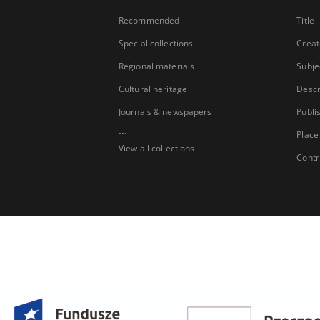
Recommended
Title
Special collections
Creat
Regional materials
Subje
Cultural heritage
Descr
Journals & newspapers
Publi
...
Place
View all collections
Contr