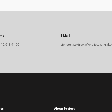
one
E-Mail
 12 618 91 00
biblioteka.cyfrowa@biblioteka.krako
xes
About Project