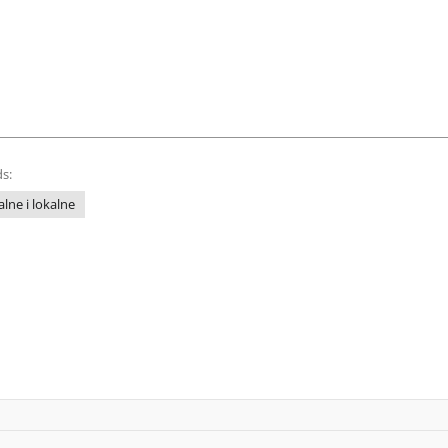
s:
lne i lokalne