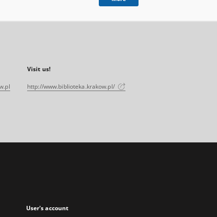
Visit us!
w.pl
http://www.biblioteka.krakow.pl/
User's account