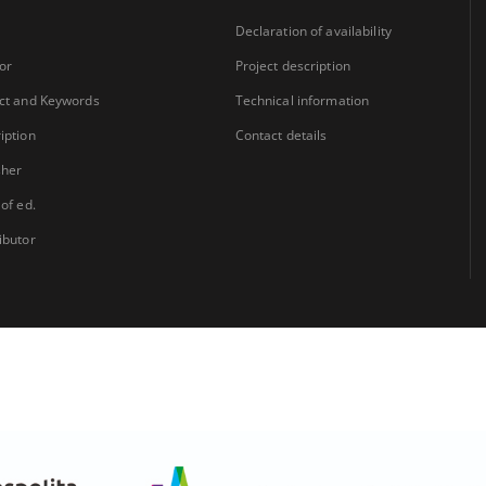
Declaration of availability
or
Project description
ct and Keywords
Technical information
iption
Contact details
sher
 of ed.
ibutor