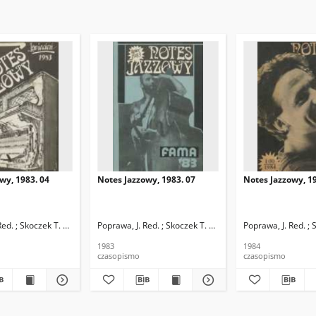
wy, 1983. 04
Notes Jazzowy, 1983. 07
Notes Jazzowy, 19
d.
Red. ; Skoczek T. Red.
Poprawa, J. Red. ; Skoczek T. Red.
Poprawa, J. Red. ; 
1983
1984
czasopismo
czasopismo