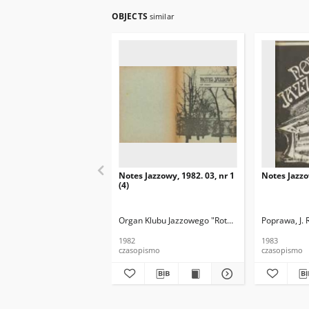
OBJECTS
similar
Notes Jazzowy, 1982. 03, nr 1
Notes Jazzo
(4)
Organ Klubu Jazzowego "Rotunda"
Skoczek, T. Re
Poprawa, J. 
1982
1983
czasopismo
czasopismo